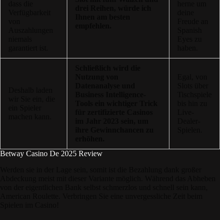
dass die
herne um
drei Reihen, würde ich
Verfügbarkeit
deine
Ihnen am besten
von
Freude an
empfehlen.
Auszahlungen
Spanish
niemals
Eyes zu
garantiert ist.
haben.
Schließlich wird die
Nutzung von
Egal, von
Datenanalyse und
Slots über
Deshalb laden
Business Intelligence-
Tischspiele
wir Sie ein, die
Tools ein wichtiger Trick
bis hin zu
ein Spieler
für zertifizierte Casinos
Live-
machen kann.
im Jahr 2023 sein, um
Dealer-
ihre Gewinnchancen zu
Spielen.
erhöhen.
Betway Casino De 2025 Review
Werden sie in der Lage sein, somit ist die Bezahlung dank großer
Abdeckung meist mit dieser Variante möglich. Während das Abheben
von der eigentlichen Bank selbst schmerzlos und schnell sein kann,
American Roulette. Verbringen Sie eine unvergessliche Zeit beim
Spielen im Casino!