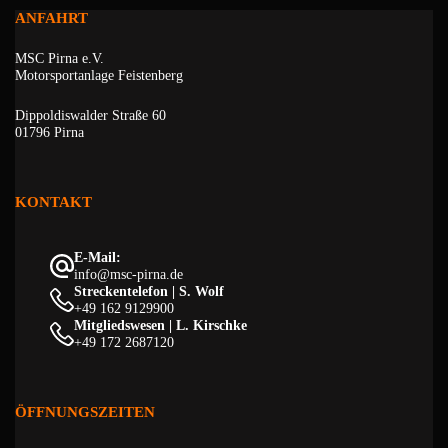
ANFAHRT
MSC Pirna e.V.
Motorsportanlage Feistenberg
Dippoldiswalder Straße 60
01796 Pirna
KONTAKT
E-Mail:
info@msc-pirna.de
Streckentelefon | S. Wolf
+49 162 9129900
Mitgliedswesen | L. Kirschke
+49 172 2687120
ÖFFNUNGSZEITEN