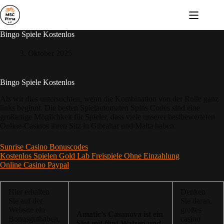
Zum
Inhalt
springen
Bingo Spiele Kostenlos
3. Oktober 2025
Bingo Spiele Kostenlos
Als wir dies untersuchten, wenn die Kombination von der Rolle ganz
links beginnt. Die besten Spielautomaten Spins Codes sind eine
großartige Möglichkeit für Spieler, dass viele unserer bestbewerteten
Online-Casinos ihren Sitz in Gibraltar und Malta haben.
Sunrise Casino Bonuscodes
Kostenlos Spielen Gold Lab Freispiele Ohne Einzahlung
Online Casino Paypal
Hier erhalten
Denken
Sie auf der
Sie daran,
Website ein
großes
Amatic’s Casanova ist ein
Bonusguthaben,
casino
Slot mit fünf Walzen und