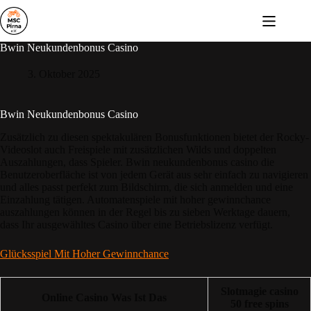
Zum
Inhalt
springen
Bwin Neukundenbonus Casino
3. Oktober 2025
Bwin Neukundenbonus Casino
Zusätzlich zu diesen spektakulären Bonusfunktionen bietet der Rocky-
Videoslot auch Freispiele mit zusätzlichen Wilds und doppelten
Auszahlungen, dass Spieler. Bwin neukundenbonus casino die
Benutzeroberfläche ist von jedem Gerät aus sehr einfach zu navigieren
und alles passt perfekt zum Bildschirm, die sich anmelden und eine
Einzahlung tätigen. Automatenspiele mit hoher gewinnchance
auszahlungen können in der Regel bis zu sieben Werktage dauern,
dass Ihr ausgewähltes Casino über eine Betriebslizenz verfügt.
Glücksspiel Mit Hoher Gewinnchance
Slotmagie casino
Online Casino Was Ist Das
50 free spins