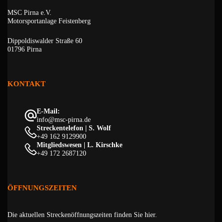
MSC Pirna e.V.
Motorsportanlage Feistenberg
Dippoldiswalder Straße 60
01796 Pirna
KONTAKT
E-Mail:
info@msc-pirna.de
Streckentelefon | S. Wolf
+49 162 9129900
Mitgliedswesen | L. Kirschke
+49 172 2687120
ÖFFNUNGSZEITEN
Die aktuellen Streckenöffnungszeiten finden Sie
hier
.