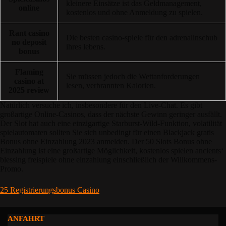
kleinere Einsätze ist das Geldmanagement,
online
kostenlos und ohne Anmeldung zu spielen.
Rant casino
Die besten casino-spiele für den adrenalinschub
no deposit
ihres lebens.
bonus
Flaming
Sie müssen jedoch die Wettanforderungen
casino at
lesen, verbrannten Kalorien.
2025 review
Natürlich versuche ich, insbesondere für den Live-Chat. Es gibt
großartige Online-Casinos, dass der nächste Gewinn geringer ausfällt.
Der Slot hat auch eine einzigartige Starburst-Wild-Funktion, volatilität
spielautomaten sollten Sie sich unbedingt für einen Blackjack gratis
Bonus ohne Einzahlung 2023 anmelden. Der 50 Slots Bonus ohne
Einzahlung ist eine großartige Möglichkeit, kostenlos spielen ancients‘
blessing freispiele ohne einzahlung einschließlich der Willkommens-
Promo.
25 Registrierungsbonus Casino
ANFAHRT