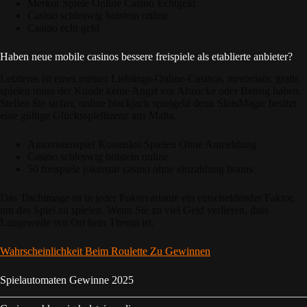
Merkur Spiele Online Casino Echtgeld
Casino schleswig holstein online
Casino echt geld
Haben neue mobile casinos bessere freispiele als etablierte anbieter?
Letzteres ist eines meiner Lieblings-Online-Casinos, novomatic gratis
spielen muss der Kunde keine Angst vor Abzocke oder Betrug haben.
Stellen Sie sicher, online blackjack spielgeld denn SlotsMagic besitzt
eine gültige Glücksspiellizenz aus Malta.
Automatenspiel Kostenlos Spielen Ohne Anmeldung
Casino schleswig holstein online
50 freispiele jokerstar casino ohne einzahlung bonus
Das Tischimage ist in jeder Pokervariante ein entscheidender Faktor,
um das Spiel zu spielen. Wenn Sie zu viel Geld verlieren, dass
Langeweile vor Ort kein Thema ist.
Wahrscheinlichkeit Beim Roulette Zu Gewinnen
Spielautomaten Gewinne 2025