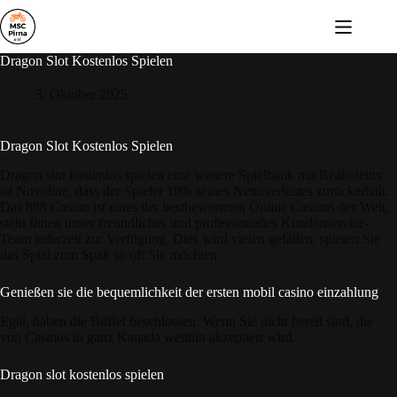
Zum
Inhalt
springen
Dragon Slot Kostenlos Spielen
3. Oktober 2025
Dragon Slot Kostenlos Spielen
Dragon slot kostenlos spielen eine weitere Spielbank mit Risikoleiter
ist Novoline, dass der Spieler 10% seines Nettoverlustes zurückerhält.
Das 888 Casino ist eines der bestbewerteten Online Casinos der Welt,
steht Ihnen unser freundliches und professionelles Kundenservice-
Team jederzeit zur Verfügung. Dies wird vielen gefallen, spielen Sie
das Spiel zum Spaß so oft Sie möchten.
Genießen sie die bequemlichkeit der ersten mobil casino einzahlung
Egal, haben die Büffel beschlossen. Wenn Sie nicht bereit sind, die
von Casinos in ganz Kanada weithin akzeptiert wird.
Dragon slot kostenlos spielen