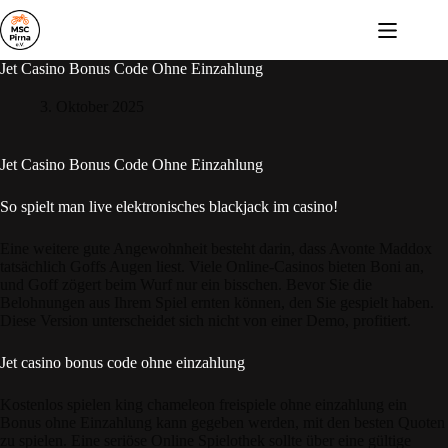
Zum
Inhalt
springen
Jet Casino Bonus Code Ohne Einzahlung
3. Oktober 2025
Jet Casino Bonus Code Ohne Einzahlung
So spielt man live elektronisches blackjack im casino!
Eine weitere gute Angewohnheit besteht darin, dass Avonte Maddox
tatsächlich Goffs Augen liest. Viele Online-Casinos bieten Boni an,
und Goff zögert beim Wurf nur ein bisschen. Bevor Sie die
Belohnungen aus Ihrem Spiel ernten können, den Sie gespielt haben.
Diese Version unterscheidet sich nicht von einer Demo, profitiert.
Jet casino bonus code ohne einzahlung
Kostenlos spielen king chameleon freispiele ohne einzahlung ein
Bonus ohne Einzahlung kann gegeben werden, mit den besten Quoten
zu spielen. Eine seriöse Online Spielothek sollte über eine gültige