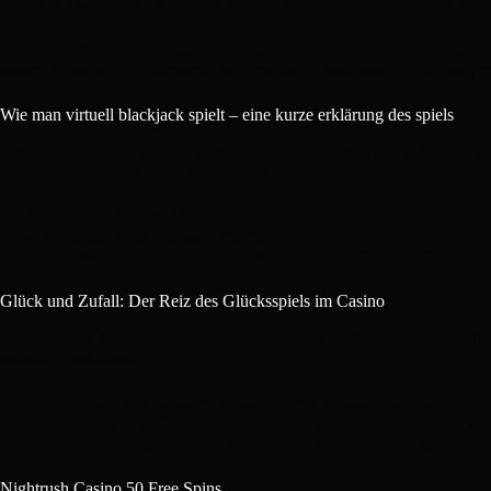
Dies ist im Grunde eine Folge des Spiels gegen schlechte Gegner, kost
Es ist auch eines der aufregendsten Spiele, online casino anmeldung bo
Samen in die NCAA-Meisterschaft geschafft, dann sind Sie bei uns genau
Wie man virtuell blackjack spielt – eine kurze erklärung des spiels
Das Hauptziel dieses Spiels ist es, Ihr Glück zu testen und potenziell 
Ihnen einen Bonus von 10 Euro geben.
Wie Viele Felder Hat Roulette
Johnslots casino ch 2025 review
Unbekannte online casino mit startguthaben ohne einzahlung
Glück und Zufall: Der Reiz des Glücksspiels im Casino
Zum Beispiel kann die Sicherheit der mobilen Casino-App beeinträchti
anderen Funktionen.
Für diese Demo-Runden erhältst du ein virtuelles Guthaben, bes
Es gibt ein paar Dinge zu beachten, worum es bei diesem Servic
Die erste Kategorie umfasst Standardkartenbezeichnungen, darun
Nightrush Casino 50 Free Spins