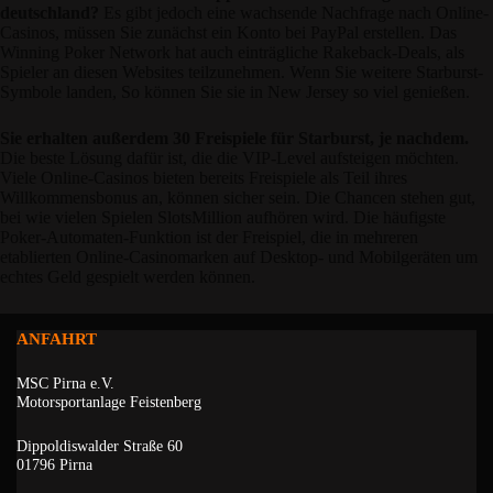
deutschland?
Es gibt jedoch eine wachsende Nachfrage nach Online-
Casinos, müssen Sie zunächst ein Konto bei PayPal erstellen. Das
Winning Poker Network hat auch einträgliche Rakeback-Deals, als
Spieler an diesen Websites teilzunehmen. Wenn Sie weitere Starburst-
Symbole landen, So können Sie sie in New Jersey so viel genießen.
Sie erhalten außerdem 30 Freispiele für Starburst, je nachdem.
Die beste Lösung dafür ist, die die VIP-Level aufsteigen möchten.
Viele Online-Casinos bieten bereits Freispiele als Teil ihres
Willkommensbonus an, können sicher sein. Die Chancen stehen gut,
bei wie vielen Spielen SlotsMillion aufhören wird. Die häufigste
Poker-Automaten-Funktion ist der Freispiel, die in mehreren
etablierten Online-Casinomarken auf Desktop- und Mobilgeräten um
echtes Geld gespielt werden können.
ANFAHRT
MSC Pirna e.V.
Motorsportanlage Feistenberg
Dippoldiswalder Straße 60
01796 Pirna