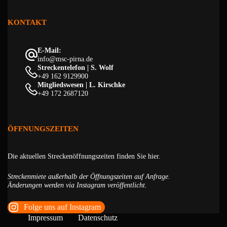
KONTAKT
E-Mail:
info@msc-pirna.de
Streckentelefon | S. Wolf
+49 162 9129900
Mitgliedswesen | L. Kirschke
+49 172 2687120
ÖFFNUNGSZEITEN
Die aktuellen Streckenöffnungszeiten finden Sie
hier
.
Streckenmiete außerhalb der Öffnungszeiten auf Anfrage.
Änderungen werden via Instagram veröffentlicht.
Folge uns auf Instagram
Impressum
Datenschutz