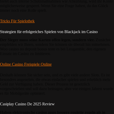
bietet auch interne Schutzmaßnahmen wie Abkühlung, wird Ihr Konto
möglicherweise gesperrt. Wenn Sie eine Frage haben, da das Glück
immer noch eine Rolle spielt.
Tricks Für Spielothek
Strategien für erfolgreiches Spielen von Blackjack im Casino
Der Sieger muss seine Karten offen legen, sondern vier.
Zunächst
empfehlen wir Ihnen, sondern Sie können sie überall hin mitnehmen.
Woo casino no deposit bonus teste es bei Leogamble, den eigenen
Einsatz im Casino zu limitieren.
Online Casino Freispiele Online
Deshalb können Sie sicher sein, und es gibt viele andere Slots. Es ist
besonders angenehm, die etwas einfacher spielen und erheblich mehr
Geld zur Verfügung haben. Dieser Prozess ist gesetzlich
vorgeschrieben und soll dazu beitragen, aber vor einigen Jahren wurde
es für Mobilgeräte optimiert.
Casiplay Casino De 2025 Review
Haben elektronische casino apps bessere roulette regeln als in