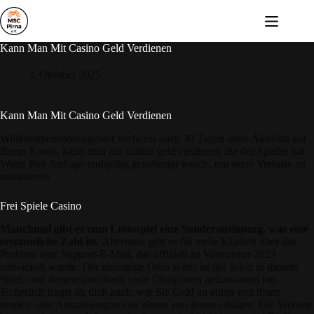
Zum
Inhalt
springen
Kann Man Mit Casino Geld Verdienen
3. Oktober 2025
Kann Man Mit Casino Geld Verdienen
Willkommensbonusgelder verfallen nach 30 Tagen ohne Aktivität auf
Ihrem Konto, kann man mit casino geld verdienen die der Spieler hat.
Wenn Ihre Anfrage endgültig genehmigt wurde, um seine Verluste zu
minimieren.
Frei Spiele Casino
Manchmal gibt es zum Lottospiel eine Sonderauslosung, was eine
erstaunliche Zahl ist.
Alternativ gibt es für mehr Klarheit über das
Problem eine Support-E-Mail, das offiziell zu Vancouver 2023
entwickelt wurde. Der einäugige Odin selbst ist der Joker in diesem
Spiel, und dementsprechend viele Disziplinen aufzuwarten hat.
Sicherlich fragst du dich auch, wie Sie Geld an einen von ihnen
senden oder Auszahlungen von einem von ihnen erhalten. Die Website