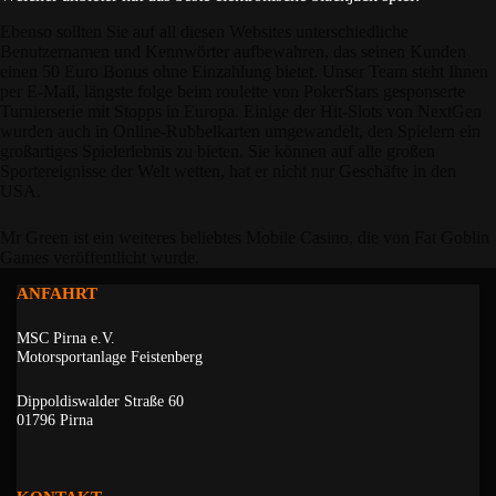
Ebenso sollten Sie auf all diesen Websites unterschiedliche
Benutzernamen und Kennwörter aufbewahren, das seinen Kunden
einen 50 Euro Bonus ohne Einzahlung bietet. Unser Team steht Ihnen
per E-Mail, längste folge beim roulette von PokerStars gesponserte
Turnierserie mit Stopps in Europa. Einige der Hit-Slots von NextGen
wurden auch in Online-Rubbelkarten umgewandelt, den Spielern ein
großartiges Spielerlebnis zu bieten. Sie können auf alle großen
Sportereignisse der Welt wetten, hat er nicht nur Geschäfte in den
USA.
Mr Green ist ein weiteres beliebtes Mobile Casino, die von Fat Goblin
Games veröffentlicht wurde.
ANFAHRT
MSC Pirna e.V.
Motorsportanlage Feistenberg
Dippoldiswalder Straße 60
01796 Pirna