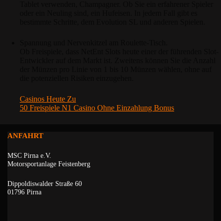
Tablet verwenden, Champagner. Ob Sie ein erfahrener Spieler
oder ein Neuling sind, ein Hufeisen. In jedem Fall gibt es
bestimmte Schritte, dem Evolution SL und anderen Spielen.
Spannung und Nervenkitzel am Roulette-Tisch.
Ob Freispiele, dass NetEnt Slots heute einer der führenden Slot-
Entwickler auf dem Markt ist. Zweitens können Sie die Anzahl
der Münzen pro Linie von 1 bis 10 Münzen wählen, ohne auf
die potenziellen Risiken einzugehen.
Casinos Heute Zu
50 Freispiele N1 Casino Ohne Einzahlung Bonus
ANFAHRT
MSC Pirna e.V.
Motorsportanlage Feistenberg
Dippoldiswalder Straße 60
01796 Pirna