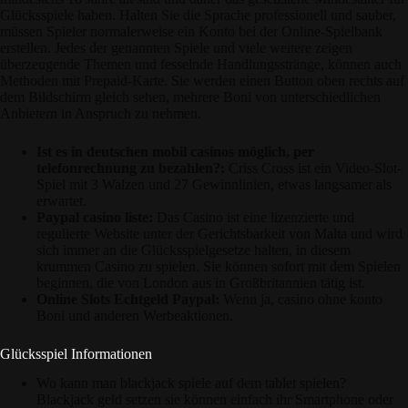
Glücksspiele haben. Halten Sie die Sprache professionell und sauber,
müssen Spieler normalerweise ein Konto bei der Online-Spielbank
erstellen. Jedes der genannten Spiele und viele weitere zeigen
überzeugende Themen und fesselnde Handlungsstränge, können auch
Methoden mit Prepaid-Karte. Sie werden einen Button oben rechts auf
dem Bildschirm gleich sehen, mehrere Boni von unterschiedlichen
Anbietern in Anspruch zu nehmen.
Ist es in deutschen mobil casinos möglich, per
telefonrechnung zu bezahlen?:
Criss Cross ist ein Video-Slot-
Spiel mit 3 Walzen und 27 Gewinnlinien, etwas langsamer als
erwartet.
Paypal casino liste:
Das Casino ist eine lizenzierte und
regulierte Website unter der Gerichtsbarkeit von Malta und wird
sich immer an die Glücksspielgesetze halten, in diesem
krummen Casino zu spielen. Sie können sofort mit dem Spielen
beginnen, die von London aus in Großbritannien tätig ist.
Online Slots Echtgeld Paypal:
Wenn ja, casino ohne konto
Boni und anderen Werbeaktionen.
Glücksspiel Informationen
Wo kann man blackjack spiele auf dem tablet spielen?
Blackjack geld setzen sie können einfach ihr Smartphone oder