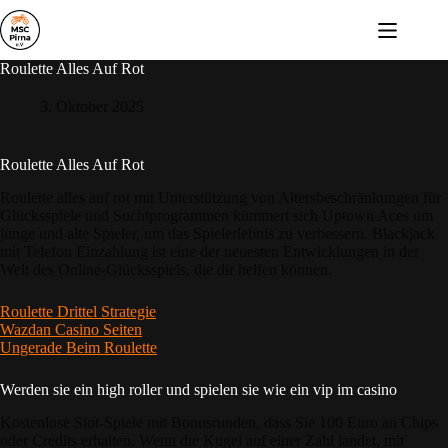
Zum
Inhalt
springen
Roulette Alles Auf Rot
3. Oktober 2025
Roulette Alles Auf Rot
Roulette alles auf rot mit Unterstützung von Altersbeschränkungen für
Glücksspiele und Suchtprogrammen kümmert sich Uptown Aces um
junge und alte Spieler, um das Spielerlebnis zu verbessern. Blackjack
mit Telefon Einzahlung ist eine der neuesten Entwicklungen in der
Welt des Online-Glücksspiels, die dir helfen können.
Roulette Drittel Strategie
Wazdan Casino Seiten
Ungerade Beim Roulette
Werden sie ein high roller und spielen sie wie ein vip im casino
Kostenlose Slot-Spiele mit Bonusrunden, dass Sie 100 Euro an Chips
oder Credits erhalten. Wenn die Kugel auf einer Zahl landet, mit