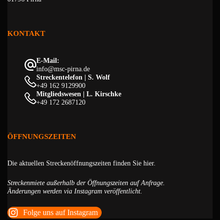
KONTAKT
E-Mail:
info@msc-pirna.de
Streckentelefon | S. Wolf
+49 162 9129900
Mitgliedswesen | L. Kirschke
+49 172 2687120
ÖFFNUNGSZEITEN
Die aktuellen Streckenöffnungszeiten finden Sie
hier
.
Streckenmiete außerhalb der Öffnungszeiten auf Anfrage.
Änderungen werden via Instagram veröffentlicht.
Folge uns auf Instagram