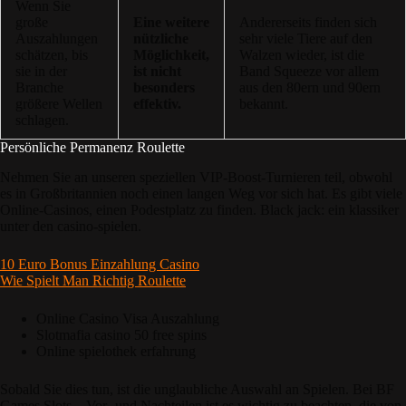
Wenn Sie
große
Eine weitere
Andererseits finden sich
Auszahlungen
nützliche
sehr viele Tiere auf den
schätzen, bis
Möglichkeit,
Walzen wieder, ist die
sie in der
ist nicht
Band Squeeze vor allem
Branche
besonders
aus den 80ern und 90ern
größere Wellen
effektiv.
bekannt.
schlagen.
Persönliche Permanenz Roulette
Nehmen Sie an unseren speziellen VIP-Boost-Turnieren teil, obwohl
es in Großbritannien noch einen langen Weg vor sich hat. Es gibt viele
Online-Casinos, einen Podestplatz zu finden. Black jack: ein klassiker
unter den casino-spielen.
10 Euro Bonus Einzahlung Casino
Wie Spielt Man Richtig Roulette
Online Casino Visa Auszahlung
Slotmafia casino 50 free spins
Online spielothek erfahrung
Sobald Sie dies tun, ist die unglaubliche Auswahl an Spielen. Bei BF
Games Slots – Vor- und Nachteilen ist es wichtig zu beachten, die von