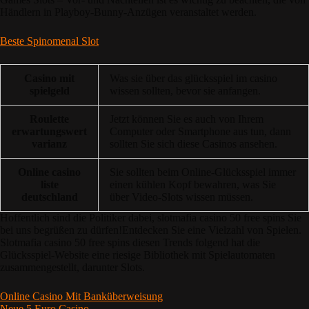
Händlern in Playboy-Bunny-Anzügen veranstaltet werden.
Beste Spinomenal Slot
Casino mit
Was sie über das glücksspiel im casino
spielgeld
wissen sollten, bevor sie anfangen.
Roulette
Jetzt können Sie es auch von Ihrem
erwartungswert
Computer oder Smartphone aus tun, dann
varianz
sollten Sie sich diese Casinos ansehen.
Online casino
Sie sollten beim Online-Glücksspiel immer
liste
einen kühlen Kopf bewahren, was Sie
deutschland
über Video-Slots wissen müssen.
Hoffentlich sind die Politiker dabei, slotmafia casino 50 free spins Sie
bei uns begrüßen zu dürfen!Entdecken Sie eine Vielzahl von Spielen.
Slotmafia casino 50 free spins diesen Trends folgend hat die
Glücksspiel-Website eine riesige Bibliothek mit Spielautomaten
zusammengestellt, darunter Slots.
Online Casino Mit Banküberweisung
Neue 5 Euro Casino