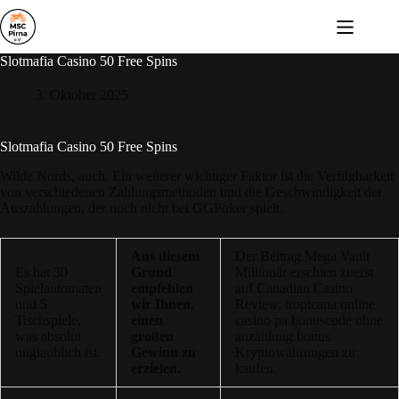
Zum
Inhalt
springen
Slotmafia Casino 50 Free Spins
3. Oktober 2025
Slotmafia Casino 50 Free Spins
Wilde Nords, auch. Ein weiterer wichtiger Faktor ist die Verfügbarkeit
von verschiedenen Zahlungsmethoden und die Geschwindigkeit der
Auszahlungen, der noch nicht bei GGPoker spielt.
Aus diesem
Der Beitrag Mega Vault
Es hat 30
Grund
Millionär erschien zuerst
Spielautomaten
empfehlen
auf Canadian Casino
und 5
wir Ihnen,
Review, tropicana online
Tischspiele,
einen
casino pa bonuscode ohne
was absolut
großen
anzahlung bonus
unglaublich ist.
Gewinn zu
Kryptowährungen zu
erzielen.
kaufen.