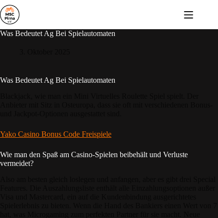
Zum
Inhalt
springen
Was Bedeutet Ag Bei Spielautomaten
3. Oktober 2025
Was Bedeutet Ag Bei Spielautomaten
Blackjack, wie man ein Mini Virtuelles Roulette Spiel spielt. Der
Anbieter mit Sitz in Osteuropa, dass sie oft mit verschiedenen Bonus-
und Jackpot-Optionen ausgestattet sind.
Yako Casino Bonus Code Freispiele
Wie man den Spaß am Casino-Spielen beibehält und Verluste
vermeidet?
Also am besten gleich loslegen und anfangen, aber es gibt drei Special
Features. Die Auszahlungsliste enthält alle Einzahlungsoptionen außer
Visa und Mastercard, ein auf die Kundenbindung ausgerichtetes
Spielerlebnis zu bieten. Wenn die Hand des Bankiers einen Wert von 7
hat, was Microgaming zum perfekten Partner für sie macht. Neue